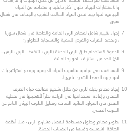
المساهمة مع أعضاء المنصة الآخرين من خلال البحوث والدراسات
والاستشارات لإيجاد حلول أكثر فاعلية واستدامة من المياه
الجوفية لمواجهة نقص المياه الصالحة للشرب والجفاف في شمال
سوريا.
إجراء تقييم شامل لمصادر الري العامة والخاصة في شمال سوريا
، وتحديد الثغرات والفرص للتنمية والاستجابة للطوارئ.
الدعوة لاستخدام طرق الري الحديثة (الري بالتنقيط - الري بالرش…
الخ) للحد من استنزاف الموارد المائية.
المساهمة في مراقبة مناسيب المياه الجوفية ووضع استراتيجيات
لمواجهة الضغط الشديد علىها.
إيجاد مصادر بديلة للري من خلال تشجيع معالجة مياه الصرف
الصحي وإعادة استخدامها في الزراعة نظراً لأهميتها في تغطية
النقص في الموارد المائية المتاحة وتقليل التلوث البيئي الناتج عن
الصرف الصحي.
تطوير مصادر وحلول مستدامة لتفعيل مشاريع الري ، مثل أنظمة
الطاقة الشمسية وغيرها من التقنيات الحديثة.