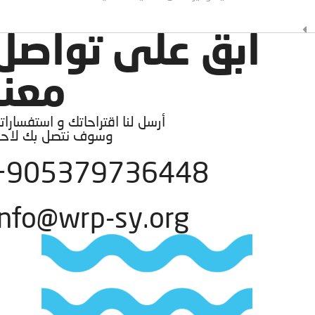
ابق على تواصل
معنا
أرسل لنا اقتراحاتك و استفساراتك
وسوف نتصل بك لاحقا
905379736448+
info@wrp-sy.org