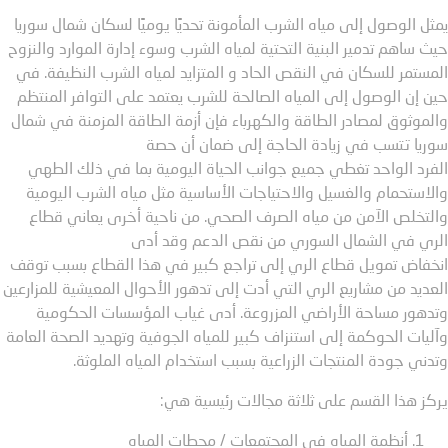
ل الوصول إلى مياه الشرب المأمونة تحديًا يوميًا لسكان شمال سوريا
 ساهم تدمير البنية التحتية لمياه الشرب وسوء إدارة الموارد والنزوح
ستمر للسكان في النقص الحاد و المتزايد لمياه الشرب النظيفة. في
 إن الوصول إلى المياه الصالحة للشرب يعتمد على التوافر المنتظم
موثوق لمصادر الطاقة والكهرباء فإن أزمة الطاقة المزمنة في شمال
يا تتسب في زيادة الحاجة إلى ضمان أن حصة
رد الواحد تغطي جميع جوانب الحياة اليومية بما في ذلك الطهي
استحمام والغسيل والاحتياجات الأساسية مثل مياه الشرب اليومية
تخلص الآمن من مياه الصرف الصحي. من ناحية أخرى يعاني قطاع
ري في الشمال السوري من نقص الدعم وقد أدى
فاض تمويل قطاع الري إلى تراجع كبير في هذا القطاع بسبب توقف
ديد من مشاريع الري التي أدت إلى تدهور الأحوال المعيشية للمزارعين
هور مساحة الأراضي المزروعة. أدى غياب المؤسسات الحكومية
يات الحوكمة إلى استنزاف كبير للمياه الجوفية وتهديد الصحة العامة
ني جودة المنتجات الزراعية بسبب استخدام المياه الملوثة.
ز هذا القسم على ثلاثة مجالات رئيسية هي:
أنظمة المياه في المجتمعات / محطات المياه